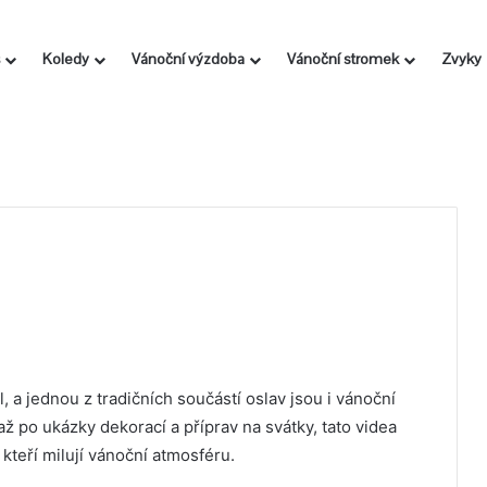
Koledy
Vánoční výzdoba
Vánoční stromek
Zvyky
 a jednou z tradičních součástí oslav jsou i vánoční
ž po ukázky dekorací a příprav na svátky, tato videa
kteří milují vánoční atmosféru.