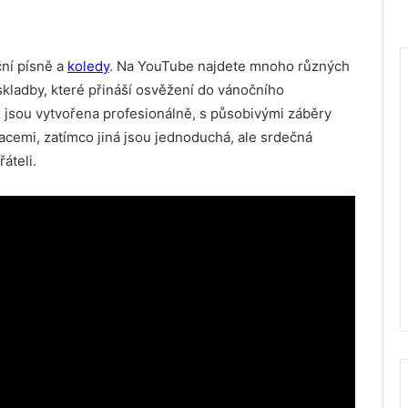
ční písně a
koledy
. Na YouTube najdete mnoho různých
skladby, které přináší osvěžení do vánočního
 jsou vytvořena profesionálně, s působivými záběry
emi, zatímco jiná jsou jednoduchá, ale srdečná
áteli.