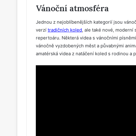
Vánoční atmosféra
Jednou z nejoblíbenějších kategorií jsou váno
verzí
tradičních koled
, ale také nové, moderní 
repertoáru. Některá videa s vánočními písněmi
vánočně vyzdobených měst a půvabnými animac
amatérská videa z natáčení koled s rodinou a př