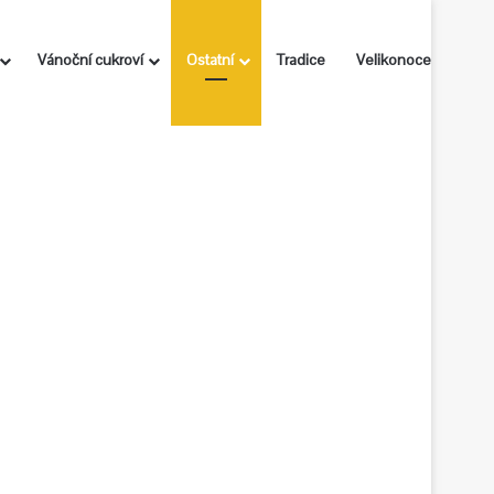
Vánoční cukroví
Ostatní
Tradice
Velikonoce