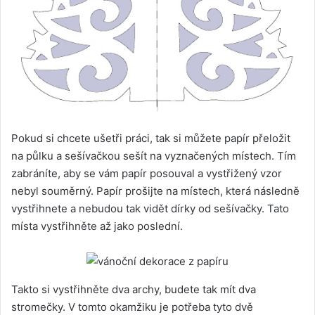
Pokud si chcete ušetři práci, tak si můžete papír přeložit
na půlku a sešívačkou sešít na vyznačených místech. Tím
zabráníte, aby se vám papír posouval a vystřižený vzor
nebyl souměrný. Papír prošijte na místech, která následně
vystřihnete a nebudou tak vidět dírky od sešívačky. Tato
místa vystřihněte až jako poslední.
Takto si vystřihněte dva archy, budete tak mít dva
stromečky. V tomto okamžiku je potřeba tyto dvě