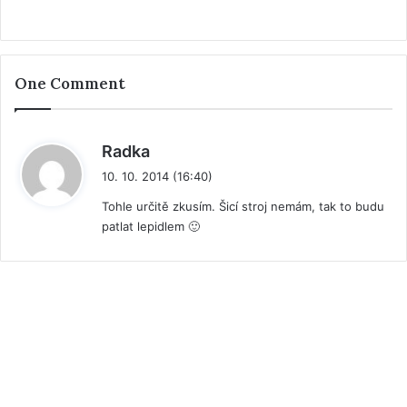
One Comment
n
Radka
a
10. 10. 2014 (16:40)
p
Tohle určitě zkusím. Šicí stroj nemám, tak to budu
s
patlat lepidlem 🙂
a
l
: