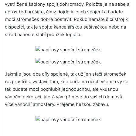
vystřižené šablony spojit dohromady. Položte je na sebe a
uprostřed prošijte, čímž dojde k jejich spojení a budete
moci stromeček dobře postavit. Pokud nemáte šicí stroj k
dispozici, tak je spojte kancelářskou sešívačkou nebo na
střed naneste slabí proužek lepidla.
Jakmile jsou oba díly spojené, tak už jen stačí stromeček
rozprostřít a vystavit tam, kde bude na očích všem a vy se
tak budete moci pochlubit jednoduchou, ale vkusnou
vánoční dekorací, která vám přinese do vašich domovů
více vánoční atmosféry. Přejeme hezkou zábavu.