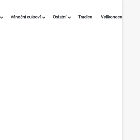
Vánoční cukroví
Ostatní
Tradice
Velikonoce