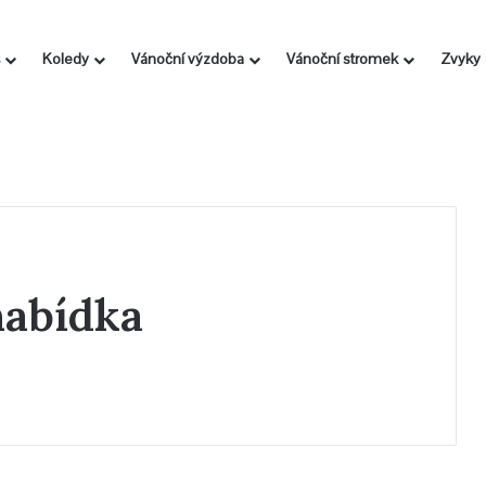
Koledy
Vánoční výzdoba
Vánoční stromek
Zvyky
nabídka