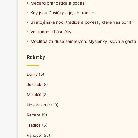
Medard pranostika a počasí
Kdy jsou Dušičky a jejich tradice
Svatojánská noc: tradice a pověsti, které vás pohltí
Velikonoční básničky
Modlitba za duše zemřelých: Myšlenky, slova a gesta
Rubriky
Dárky
(5)
Ježíšek
(8)
Mikuláš
(8)
Nezařazené
(19)
Recept
(5)
Tradice
(5)
Vánoce
(56)